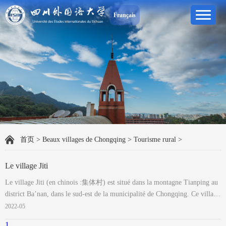
Français
首页
>
Beaux villages de Chongqing
>
Tourisme rural
>
Le village Jiti
Le village Jiti (en chinois :集体村) est situé dans la montagne Tianping au
district Ba’nan, dans le sud-est de la municipalité de Chongqing. Ce village
à une altitude d’environ 500 m, couvre une superficie de 9, 83 km2 dont 2,
2022-05
37 km2 de terres cultivées et 4, 67 km2 de zone boisée. Depuis ces
1