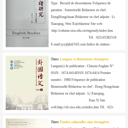
​Type : Recueil de dissertations Fréquence de 
parution : Semestrielle Rédacteur en chef : 
DongHongchuan Rédacteur en chef adjoint : Li 
Xiaoqing, Wen Xu(rédacteur Site web 
:http://column.sisu.edu.cn/engstudy/index.htm

                                            Tél. : 023-65382518 
E-mail:yyyjbjb@163.com Indice de citation : 
CSSCI Études anglaisesest une publicationsavante 
consacrée à l’étude de l’anglais, quiprésentede 
Titre:
Langues et littératures étrangères
manièreintégrale les dernièresétudes 
Langue(s) de publication : Chinois/Anglais N° 
effectuéesdans

ISSN : 1674-6414ISSN 1674-6414 Premier 
                                            la discipline anglaise 
numéro : 1980 Fréquence de publication 
en Chine, ainsi que les évolutions de recherche 
Bimensuelle Rédacteur en chef : Dong Hongchuan 
dans le domaine.
Rédacteur en chef adjoint : Li Xiaoqing,

                                            Xiao Yi Site 
web:http://xb.sisu.edu.cn/index.htm Tél. : 023-
65385313 Indice de citation : GCJC, CJCR, 
CSSCI (extension) La revue regroupe des articles 
Titre:
Études culturelles sino-étrangères
traitant des questions d’actualité et de pointe dans 