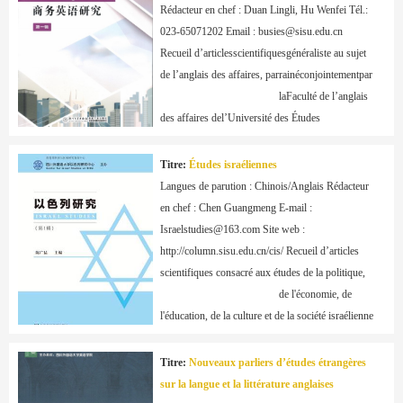
                                            des Études 
Rédacteur en chef : Duan Lingli, Hu Wenfei Tél.: 
internationales du Sichuan.
023-65071202 Email : busies@sisu.edu.cn 
Recueil d’articlesscientifiquesgénéraliste au sujet 
de l’anglais des affaires, parrainéconjointementpar

                                            laFaculté de l’anglais 
des affaires del’Université des Études 
internationales du Sichuan etla Société de 
recherche sur l’anglais des affaires de Chongqing.
Titre:
Études israéliennes
Langues de parution : Chinois/Anglais Rédacteur 
en chef : Chen Guangmeng E-mail : 
Israelstudies@163.com Site web : 
http://column.sisu.edu.cn/cis/ Recueil d’articles 
scientifiques consacré aux études de la politique,

                                            de l'économie, de 
l'éducation, de la culture et de la société israélienne 
contemporaine, ainsi que des études juives et du 
Moyen-Orient qui s'y rapportent. Il est parrainé 
Titre:
Nouveaux parliers d’études étrangères
par le Centre d’études israéliennes

sur la langue et la littérature anglaises
                                            de l’Université des 