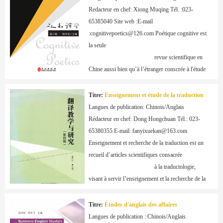
compile les travaux de rechcerche des

Redacteur en chef: Xiong Muqing Tél. :023-
                                            professeurs de 
65385040 Site web :E-mail 
l’université au sujet de la réforme et de 
:cognitivepoetics@126.com Poétique cognitive est 
l’innovation sur l’éducation et l'enseignement.
la seule

                                            revue scientifique en 
Chine aussi bien qu’à l’étranger conscrée à l'étude 
de la poétique cognitive et de la littérature 
cognitive. Elle est parrainée par la Branche de 
Titre:
Enseignement et étude de la traduction
poétique cognitive de la Société chinoise

Langues de publication: Chinois/Anglais 
                                            de littérature 
Rédacteur en chef: Dong Hongchuan Tél.: 023-
comparée.
65380355 E-mail: fanyixuekan@163.com 
Enseignement et recherche de la traduction est un 
recueil d’articles scientifiques consacrée

                                            à la traductologie, 
visant à servir l’enseignement et la recherche de la 
traduction, ainsi que le développement socio-
économique du pays. Il est parrainé par la Société 
Titre:
Études d'anglais des affaires
de traduction de Chongqing et l’Université

Langues de publication : Chinois/Anglais 