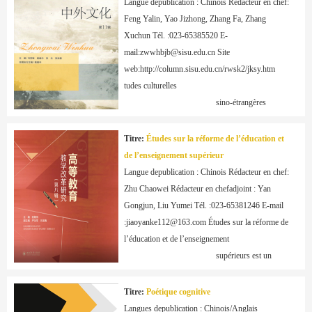
Langue depublication : Chinois Rédacteur en chef: 
la

Feng Yalin, Yao Jizhong, Zhang Fa, Zhang 
                                            recherche en langues 
Xuchun Tél. :023-65385520 E-
étrangères.
mail:zwwhbjb@sisu.edu.cn Site 
web:http://column.sisu.edu.cn/rwsk2/jksy.htm 
tudes culturelles

                                            sino-étrangères 
privilégie les études sur les théories culturelles 
sino-étrangères, les études sur la littérature 
Titre:
Études sur la réforme de l’éducation et
comparative, les études sur la culture comparative, 
de l’enseignement supérieur
les études de pointe sur la littérature et

Langue depublication : Chinois Rédacteur en chef: 
                                            la culture étrangères, 
Zhu Chaowei Rédacteur en chefadjoint : Yan 
les études sur les pays et les études sur la culture 
Gongjun, Liu Yumei Tél. :023-65381246 E-mail 
chinoise traditionnelle et son transmission. 
:jiaoyanke112@163.com Études sur la réforme de 
l’éducation et de l’enseignement

                                            supérieurs est un 
recueil d’articles universitaires, parrainé par 
l'Université des Études internationales du Sichuan, 
Titre:
Poétique cognitive
publié et distribué à l’échelle nationale. Le recueil 
Langues depublication : Chinois/Anglais 