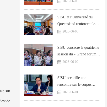
service de la revitalisation
2026-06-05
rurale à Xiushan
SISU et l’Université du
Queensland renforcent leur
coopération autour d’un
2026-06-03
parcours « 3+2 »
SISU consacre la quatrième
session du « Grand forum
de Gele » à la diplomatie
2026-06-02
chinoise
SISU accueille une
rencontre sur le corpus
it, sur
national de nouvelle
2026-06-01
génération
f est de