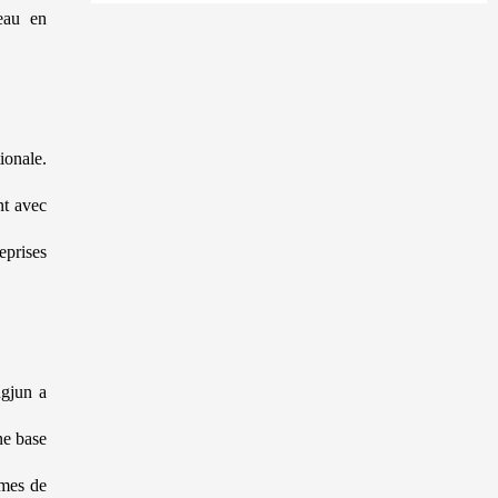
veau en
ionale.
nt avec
eprises
ngjun a
ne base
smes de