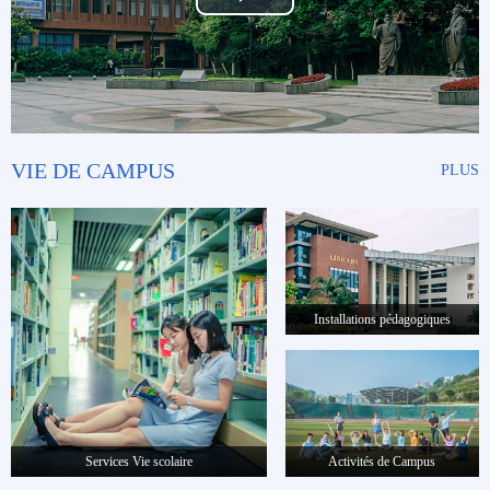
Play
Video
VIE DE CAMPUS
PLUS
Installations pédagogiques
Activités de Campus
Services Vie scolaire